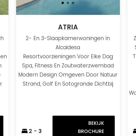
ATRIA
ch
2- En 3-Slaapkamerwoningen In
Alcaidesa
gen
Resortvoorzieningen Voor Elke Dag
T
n
Spa, Fitness En Zoutwaterzwembad
e
Modern Design Omgeven Door Natuur
r
Strand, Golf En Sotogrande Dichtbij
Wa
BEKIJK
2 - 3
BROCHURE