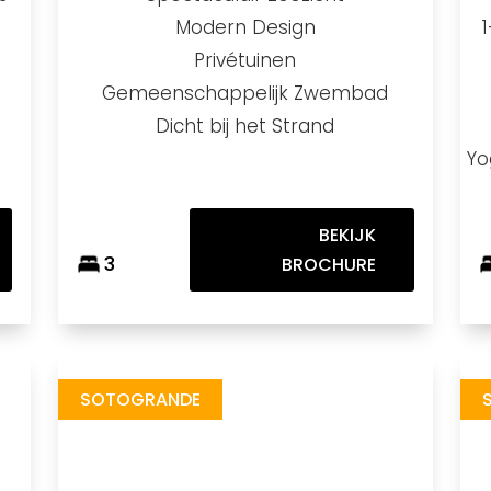
Modern Design
Privétuinen
Gemeenschappelijk Zwembad
Dicht bij het Strand
Yo
BEKIJK
3
BROCHURE
Las Villas Sotogrande
Velvet Green
https://drive.google.com/file/d/1OwbUGQWD2DBLJ9E1VzVJB_K38awNvjaj/view
https://drive.google.com/f
Brochure URL
Brochure URL
SOTOGRANDE