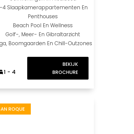
1–4 Slaapkamerappartementen En
Penthouses
Beach Pool En Wellness
Golf-, Meer- En Gibraltarzicht
ga, Boomgaarden En Chill-Outzones
BEKIJK
1 - 4
BROCHURE
ile/d/16dWZaBAPohJ8975Eme7YX2RXKoxNtHFv/view
SAN ROQUE