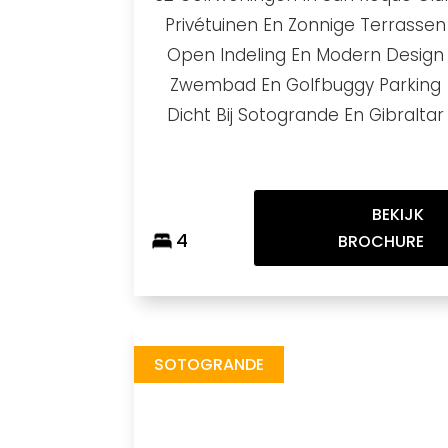
Privétuinen En Zonnige Terrassen
Open Indeling En Modern Design
Zwembad En Golfbuggy Parking
Dicht Bij Sotogrande En Gibraltar
BEKIJK
4
BROCHURE
Village Verde
https://drive.google.com/file/d/1SRYXr1zQbgCmVjUVXRaJq9i2YGjY6caS/view
Brochure URL
SOTOGRANDE