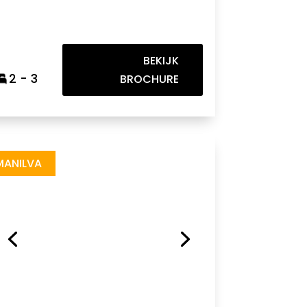
BEKIJK
2 - 3
BROCHURE
e/d/1XOy0X9rcNGaOO6wz5RWO3HUfYGNSNwgg/view
MANILVA