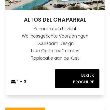
ALTOS DEL CHAPARRAL
Panoramisch Uitzicht
Wellnessgerichte Voorzieningen
Duurzaam Design
Luxe Open Leefruimtes
Toplocatie aan de Kust
BEKIJK
1 - 3
BROCHURE
Riviera Hill
https://drive.google.com/file/d/1ir2QUS-jHcGmADEe77oLLtcBrjtcTZG_/view
Brochure URL