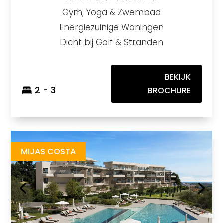
Gym, Yoga & Zwembad
Energiezuinige Woningen
Dicht bij Golf & Stranden
BEKIJK
2 - 3
BROCHURE
Altos Del Chaparral
https://drive.google.com/file/d/10g9lgGnYIT2JP0vrw2W1aBtiel0_FAzz/view
Brochure URL
MIJAS COSTA