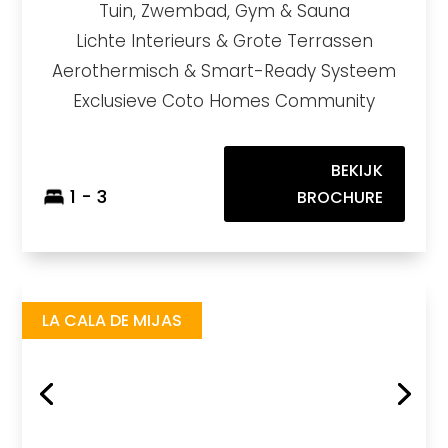
Tuin, Zwembad, Gym & Sauna
Lichte Interieurs & Grote Terrassen
Aerothermisch & Smart-Ready Systeem
Exclusieve Coto Homes Community
BEKIJK
1 - 3
BROCHURE
Greenity
https://drive.google.com/file/d/1s4y7LnZpN8Z0uUgvDwSWEZa2_2Fwcgvs/view
Brochure URL
LA CALA DE MIJAS