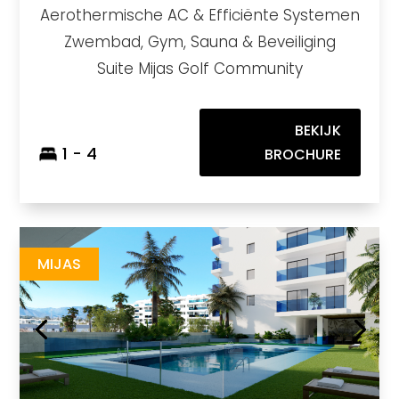
Aerothermische AC & Efficiënte Systemen
Zwembad, Gym, Sauna & Beveiliging
Suite Mijas Golf Community
BEKIJK
1 - 4
BROCHURE
Laguna One
https://drive.google.com/file/d/1jPzw7uvU_FkMELtWPGEh0Vtn5zYTAADu/view?usp=sharing
Brochure URL
MIJAS