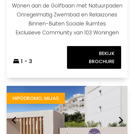
Wonen aan de Golfbaan met Natuurpaden
Onregelmatig Zwembad en Relaxzones
Binnen-Buiten Sociale Ruimtes
Exclusieve Community van 103 Woningen
BEKIJK
1 - 3
BROCHURE
Valley Views
https://drive.google.com/file/d/14PU6Ot9BtMnTZ3_AdWVcwBjdluI9jr-q/view
Brochure URL
HIPÓDROMO, MIJAS