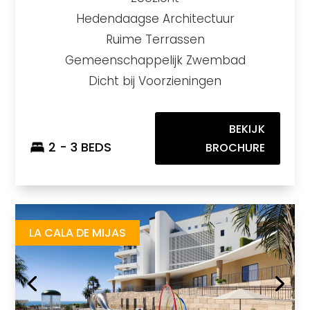
Hedendaagse Architectuur
Ruime Terrassen
Gemeenschappelijk Zwembad
Dicht bij Voorzieningen
BEKIJK
2 - 3 BEDS
BROCHURE
360º By Cordia
https://drive.google.com/file/d/1Ub6RbQTrwT5-STqUEkgyRqejidpZmkws/view
Brochure URL
LA CALA DE MIJAS