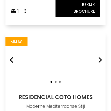
BEKIJK
1 - 3
BROCHURE
Residencial Coto Homes
https://drive.google.com/file/d/1oEDPn2bqOQQ2YmnV76QZWX3mZ-3Kxh0D/view
Brochure URL
MIJAS
RESIDENCIAL COTO HOMES
Moderne Mediterraanse Stijl