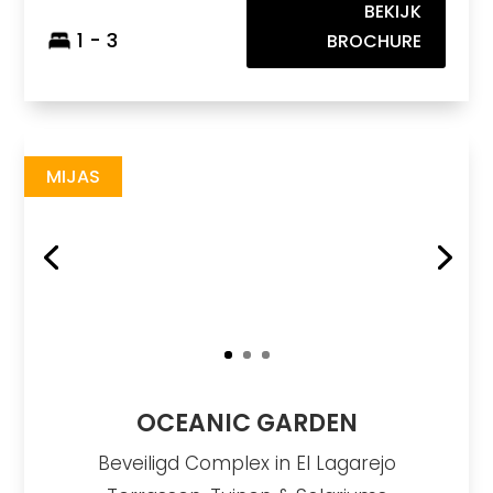
BEKIJK
1 - 3
BROCHURE
Oceanic Garden
https://drive.google.com/file/d/1d3hQ4b2R9sU88kPjQNxXY8enidjpguyo/view?usp=sharing
Brochure URL
MIJAS
OCEANIC GARDEN
Beveiligd Complex in El Lagarejo