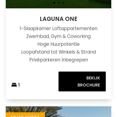
LAGUNA ONE
1-Slaapkamer Loftappartementen
Zwembad, Gym & Coworking
Hoge Huurpotentie
Loopafstand tot Winkels & Strand
Privéparkeren Inbegrepen
BEKIJK
1
BROCHURE
Biznaga
https://drive.google.com/file/d/1U1ZPErRuPl5AeQEE6UrPnIh7waLYEdVk/view
Brochure URL