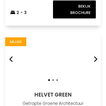
BEKIJK
2 - 3
BROCHURE
Helvet Green
https://drive.google.com/file/d/17Ofgke4-ULpKuIrUw74q6_2p88b7EdQq/view
Brochure URL
MIJAS
HELVET GREEN
Getrapte Groene Architectuur