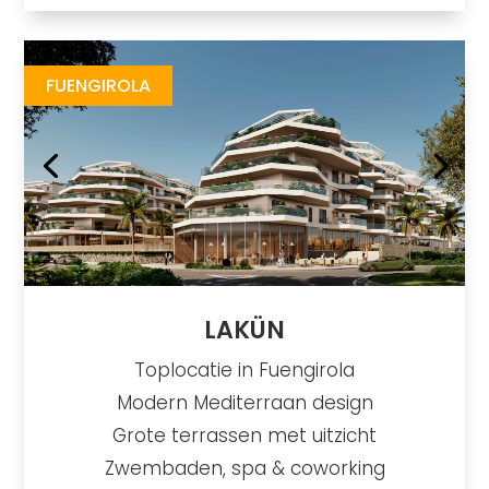
Lakun
https://drive.google.com/file/d/13-P4DOc0-A8kbarnGrNCwHIN5mx4U9us/view?usp=sharing
Brochure URL
FUENGIROLA
LAKÜN
Toplocatie in Fuengirola
Modern Mediterraan design
Grote terrassen met uitzicht
Zwembaden, spa & coworking