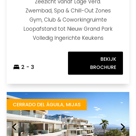
Zeezicht vanaf Lage Verd.
Zwembad, Spa & Chill-Out Zones
Gym, Club & Coworkingruimte
Loopafstand tot Nieuw Grand Park
Volledig Ingerichte Keukens
BEKIJK
2 - 3
BROCHURE
The Eagle
https://drive.google.com/file/d/1sWiTG4RwtdOoE3JpJdMGrbE_ST3ksV4g/view
Brochure URL
CERRADO DEL ÁGUILA, MIJAS