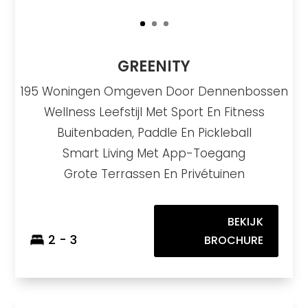
GREENITY
195 Woningen Omgeven Door Dennenbossen
Wellness Leefstijl Met Sport En Fitness
Buitenbaden, Paddle En Pickleball
Smart Living Met App-Toegang
Grote Terrassen En Privétuinen
BEKIJK
2 - 3
BROCHURE
Cala Swing Mijas
https://drive.google.com/file/d/1Bl8hUbKHrPacZbnrgN7uQ5zbIN5DYmio/view
Brochure URL