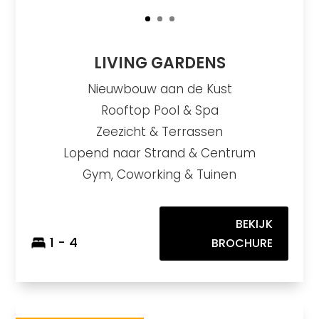
LIVING GARDENS
Nieuwbouw aan de Kust
Rooftop Pool & Spa
Zeezicht & Terrassen
Lopend naar Strand & Centrum
Gym, Coworking & Tuinen
BEKIJK
1 - 4
BROCHURE
The Kove
https://drive.google.com/file/d/117awAI8cJwe2nT3rfwRzg22WbMSBBEeT/view?usp=sharing
Brochure URL