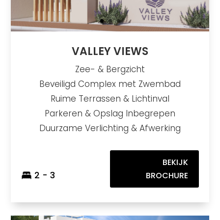
VALLEY VIEWS
Zee- & Bergzicht
Beveiligd Complex met Zwembad
Ruime Terrassen & Lichtinval
Parkeren & Opslag Inbegrepen
Duurzame Verlichting & Afwerking
BEKIJK
2 - 3
BROCHURE
Navigolf Suites II
https://drive.google.com/file/d/1ykt3p-7zx1py1DMNzVOiITvN9GiTQnJg/view?usp=sharing
Brochure URL