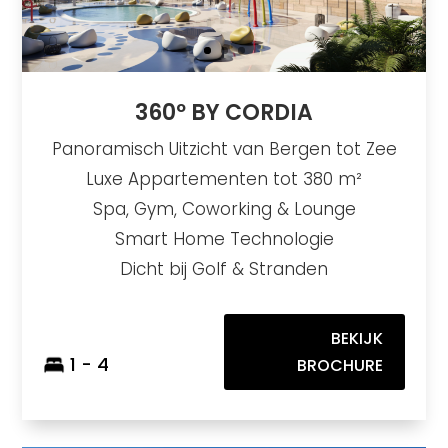
360º BY CORDIA
Panoramisch Uitzicht van Bergen tot Zee
Luxe Appartementen tot 380 m²
Spa, Gym, Coworking & Lounge
Smart Home Technologie
Dicht bij Golf & Stranden
BEKIJK
1 - 4
BROCHURE
Solana Village
https://drive.google.com/file/d/1DL50XmfOEpGcFJ31BXZHcX13jAdkqc2y/view
Brochure URL