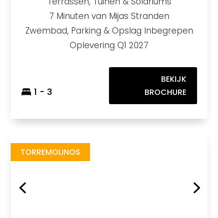
Terrassen, Tuinen & Solariums
7 Minuten van Mijas Stranden
Zwembad, Parking & Opslag Inbegrepen
Oplevering Q1 2027
BEKIJK
1 - 3
BROCHURE
Living Gardens
https://drive.google.com/file/d/1_iPy85miyrI7d5Yxw1K-ZVSgZexbq9TI/view?usp=sharing
Brochure URL
TORREMOLINOS