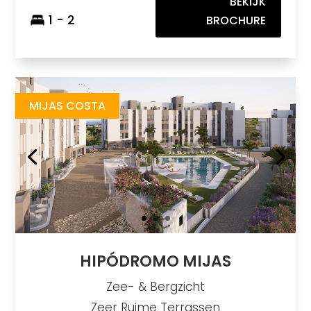
BEKIJK
1 - 2
BROCHURE
Hipodromo Mijas
https://drive.google.com/file/d/1kx6xP9rf1mQ14zSKo3uDEetRFg0dfRT4/view?usp=sharing
Brochure URL
MIJAS COSTA
HIPÓDROMO MIJAS
Zee- & Bergzicht
Zeer Ruime Terrassen