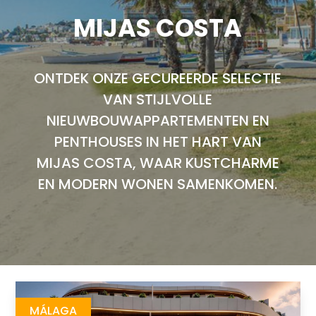
MIJAS COSTA
ONTDEK ONZE GECUREERDE SELECTIE
VAN STIJLVOLLE
NIEUWBOUWAPPARTEMENTEN EN
PENTHOUSES IN HET HART VAN
MIJAS COSTA, WAAR KUSTCHARME
EN MODERN WONEN SAMENKOMEN.
LANTANA Residential Boutique
https://drive.google.com/file/d/1EToGJiUd8Bv6_PeUgzALJAVJCZaB4_Nw/view
Brochure URL
MÁLAGA