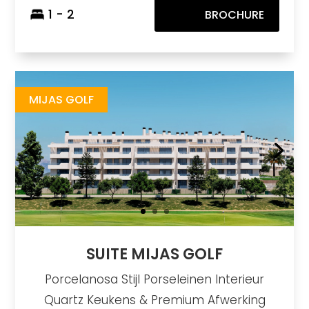
1 - 2
BROCHURE
Suite Mijas Golf
https://drive.google.com/file/d/1loRKDjZgC4TQU4Jmq2KWs91hqCdR2o6m/view
Brochure URL
MIJAS GOLF
SUITE MIJAS GOLF
Porcelanosa Stijl Porseleinen Interieur
Quartz Keukens & Premium Afwerking