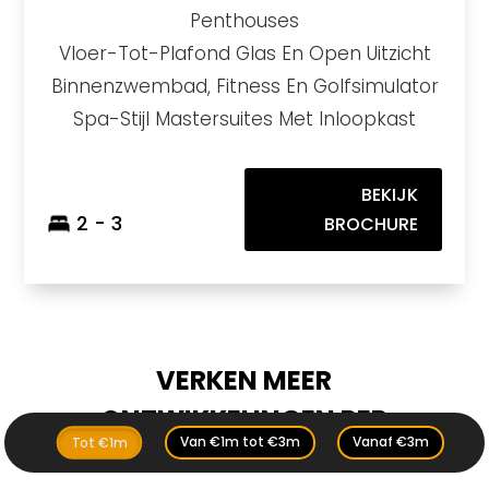
Penthouses
Vloer-Tot-Plafond Glas En Open Uitzicht
Binnenzwembad, Fitness En Golfsimulator
Spa-Stijl Mastersuites Met Inloopkast
BEKIJK
2 - 3
BROCHURE
VERKEN MEER
ONTWIKKELINGEN PER
Van €1m tot €3m
Vanaf €3m
Tot €1m
GEBIED: