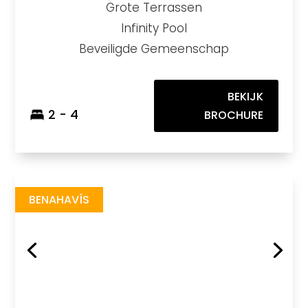
Grote Terrassen
Infinity Pool
Beveiligde Gemeenschap
BEKIJK
2 - 4
BROCHURE
Romero
https://drive.google.com/file/d/1paZiwktzhnFrbrcQPo0oMkWQySiyF5y1/view
Brochure URL
BENAHAVÍS