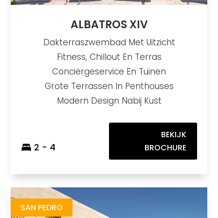
ALBATROS XIV
Dakterraszwembad Met Uitzicht
Fitness, Chillout En Terras
Conciërgeservice En Tuinen
Grote Terrassen In Penthouses
Modern Design Nabij Kust
BEKIJK
2 - 4
BROCHURE
Alcántara del Mar
https://drive.google.com/file/d/1IubyI2eMjpKA4FcQO6fsqFrdtaa1L1Zh/view
Brochure URL
SAN PEDRO