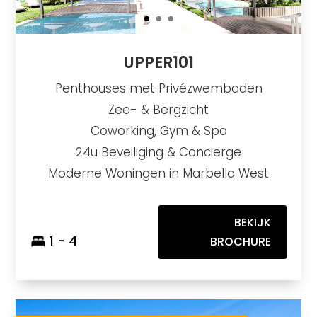
UPPER101
Penthouses met Privézwembaden
Zee- & Bergzicht
Coworking, Gym & Spa
24u Beveiliging & Concierge
Moderne Woningen in Marbella West
BEKIJK
1 - 4
BROCHURE
Origin
https://drive.google.com/file/d/1Mams_3IH7-RGHTS2SLFwrNHrgrI5IZd1/view
Brochure URL