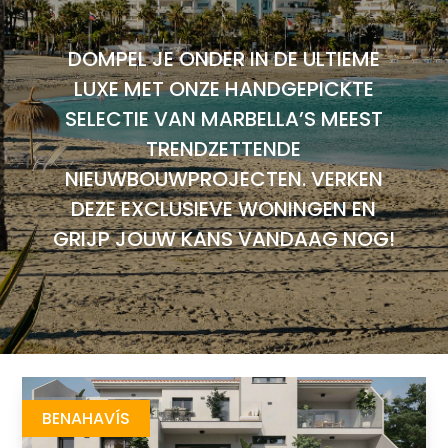
DOMPEL JE ONDER IN DE ULTIEME
LUXE MET ONZE HANDGEPICKTE
SELECTIE VAN MARBELLA’S MEEST
TRENDZETTENDE
NIEUWBOUWPROJECTEN. VERKEN
DEZE EXCLUSIEVE WONINGEN EN
GRIJP JOUW KANS VANDAAG NOG!
Elisyan
https://drive.google.com/file/d/1bh1zAJA8OyNq3eZNY5oLqS3FEA--45ug/view
Brochure URL
BENAHAVÍS