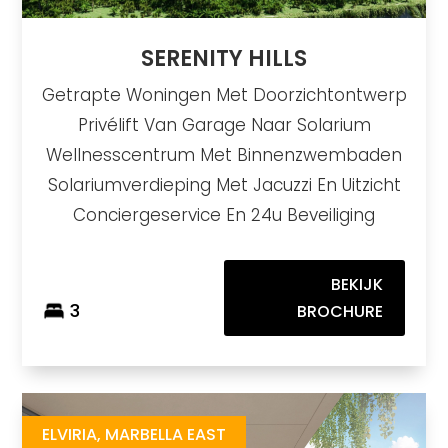
SERENITY HILLS
Getrapte Woningen Met Doorzichtontwerp
Privélift Van Garage Naar Solarium
Wellnesscentrum Met Binnenzwembaden
Solariumverdieping Met Jacuzzi En Uitzicht
Conciergeservice En 24u Beveiliging
BEKIJK
3
BROCHURE
Sira Homes
https://drive.google.com/file/d/1FPOy07ITIz7cgs7veV5U61dhyClx7EFl/view?usp=sharing
Brochure URL
ELVIRIA, MARBELLA EAST