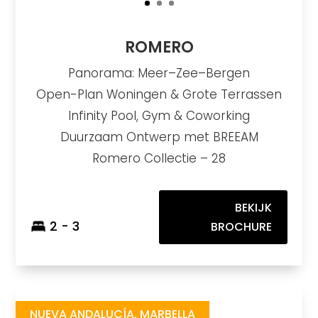
ROMERO
Panorama: Meer–Zee–Bergen
Open-Plan Woningen & Grote Terrassen
Infinity Pool, Gym & Coworking
Duurzaam Ontwerp met BREEAM
Romero Collectie – 28
BEKIJK
2 - 3
BROCHURE
Marbella Lake
https://drive.google.com/file/d/1W-7y3RIntDpQcv9Bv-KHuRDq6bCIRk_K/view?usp=share_link
Brochure URL
NUEVA ANDALUCÍA, MARBELLA