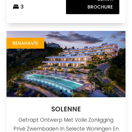
3
BROCHURE
Solenne
https://drive.google.com/file/d/1lzw9xJEu2fTBTIqqcNVn6LGEfTDFdxh7/view
Brochure URL
BENAHAVÍS
SOLENNE
Getrapt Ontwerp Met Volle Zonligging
Privé Zwembaden In Selecte Woningen En