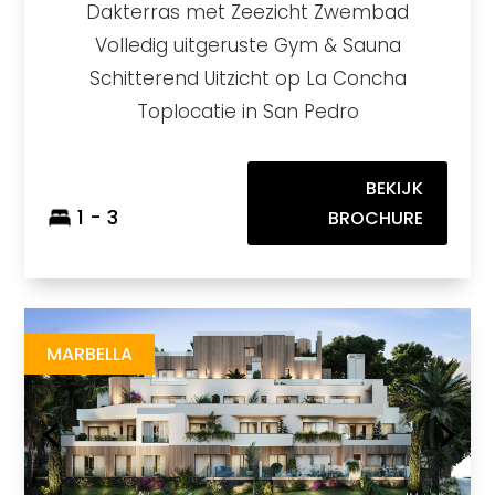
Dakterras met Zeezicht Zwembad
Volledig uitgeruste Gym & Sauna
Schitterend Uitzicht op La Concha
Toplocatie in San Pedro
BEKIJK
1 - 3
BROCHURE
GS Royal River
https://drive.google.com/file/d/147-rkrpib3Cfy1jXIl0HpKBJ5zu0AHo0/view
Brochure URL
MARBELLA