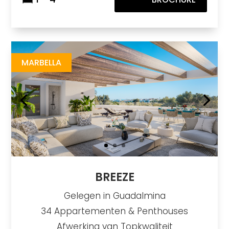
Breeze
https://drive.google.com/file/d/1XLyW-advnlZEGCDQHgjN86_pPM0Y55TT/view?usp=share_link
Brochure URL
MARBELLA
BREEZE
Gelegen in Guadalmina
34 Appartementen & Penthouses
Afwerking van Topkwaliteit