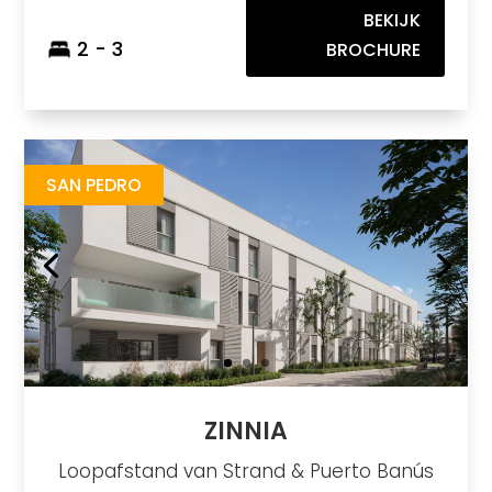
BEKIJK
2 - 3
BROCHURE
Zinnia
https://drive.google.com/file/d/1GFkxHRPAf0uqhcFX1aLxJWixD0T5c3bj/view?usp=sharing
Brochure URL
SAN PEDRO
ZINNIA
Loopafstand van Strand & Puerto Banús