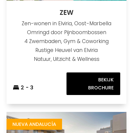
ZEW
Zen-wonen in Elviria, Oost-Marbella
Omringd door Pijnboombossen
4 Zwembaden, Gym & Coworking
Rustige Heuvel van Elviria
Natuur, Uitzicht & Wellness
BEKIJK
2 - 3
BROCHURE
Isla Bela
https://drive.google.com/file/d/13EU5VBzb2S2VswGSXGt8AMccJMqqtdT3/view?usp=drive_link
Brochure URL
NUEVA ANDALUCÍA