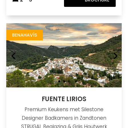
Fuente Lirios
https://drive.google.com/file/d/17F1Tpp2GxgMk7WcNcbjZru-_7MHCUT7K/view
Brochure URL
BENAHAVÍS
FUENTE LIRIOS
Premium Keukens met Silestone
Designer Badkamers in Zandtonen
STRUGAL Beglazing & Grijs Houtwerk