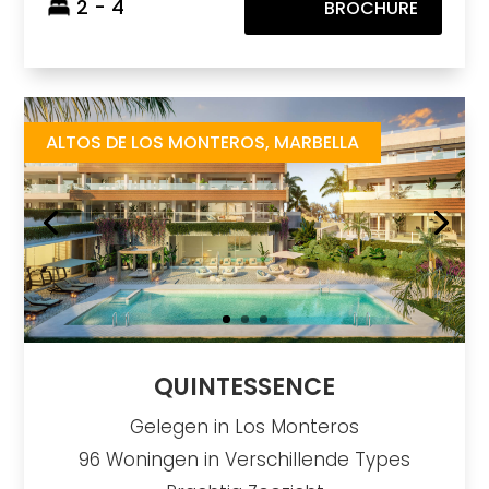
2 - 4
BROCHURE
Quintessence
https://drive.google.com/file/d/1u6iIWSHGg_JJIO4EJ31Jgp_7PKkOARLC/view
Brochure URL
ALTOS DE LOS MONTEROS, MARBELLA
QUINTESSENCE
Gelegen in Los Monteros
96 Woningen in Verschillende Types