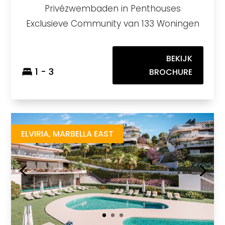
Privézwembaden in Penthouses
Exclusieve Community van 133 Woningen
BEKIJK
1 - 3
BROCHURE
Zew
https://drive.google.com/file/d/171B88j1UdGmdUrjmVa_Y1QGLKlk2ubVe/view?usp=sharing
Brochure URL
ELVIRIA, MARBELLA EAST