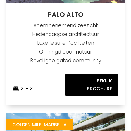
PALO ALTO
Adembenemend zeezicht
Hedendaagse architectuur
Luxe leisure-faciliteiten
Omringd door natuur
Beveiligde gated community
BEKIJK
2 - 3
BROCHURE
Salvia
https://drive.google.com/file/d/12CaCd-PArn0oqSipWl0ESMxO-FlgwzSq/view
Brochure URL
GOLDEN MILE, MARBELLA