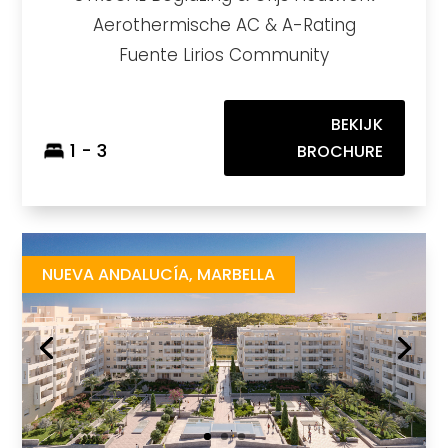
Aerothermische AC & A-Rating
Fuente Lirios Community
BEKIJK
1 - 3
BROCHURE
Albatros XIV
https://drive.google.com/file/d/1ncZij-MPBpYjS2KCUNsHfX_AybYFzDnl/view
Brochure URL
NUEVA ANDALUCÍA, MARBELLA