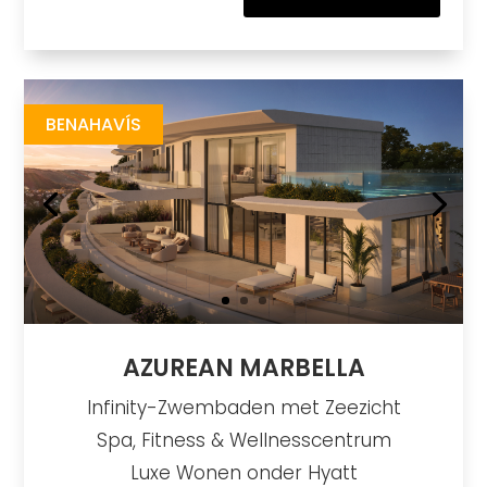
Azurean Marbella
https://drive.google.com/file/d/1bQH2KAFAl7y9Rn2Yos2XHCaIKOXAmCcg/view?usp=sharing
Brochure URL
BENAHAVÍS
AZUREAN MARBELLA
Infinity-Zwembaden met Zeezicht
Spa, Fitness & Wellnesscentrum
Luxe Wonen onder Hyatt