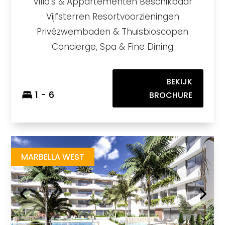
Villa’s & Appartementen Beschikbaar
Vijfsterren Resortvoorzieningen
Privézwembaden & Thuisbioscopen
Concierge, Spa & Fine Dining
BEKIJK
1 - 6
BROCHURE
Upper101
https://drive.google.com/drive/u/1/folders/1CQsDUAPY9VsJTqm7uEwZThyOeql4-jeV
Brochure URL
MARBELLA WEST