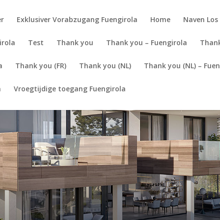
er
Exklusiver Vorabzugang Fuengirola
Home
Naven Los 
irola
Test
Thank you
Thank you – Fuengirola
Thank
a
Thank you (FR)
Thank you (NL)
Thank you (NL) – Fuen
a
Vroegtijdige toegang Fuengirola