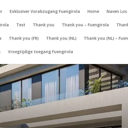
er
Exklusiver Vorabzugang Fuengirola
Home
Naven Los 
irola
Test
Thank you
Thank you – Fuengirola
Thank
a
Thank you (FR)
Thank you (NL)
Thank you (NL) – Fuen
a
Vroegtijdige toegang Fuengirola